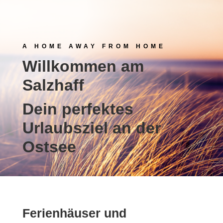
A HOME AWAY FROM HOME
Willkommen am
Salzhaff
Dein perfektes
Urlaubsziel an der
Ostsee
Ferienhäuser und