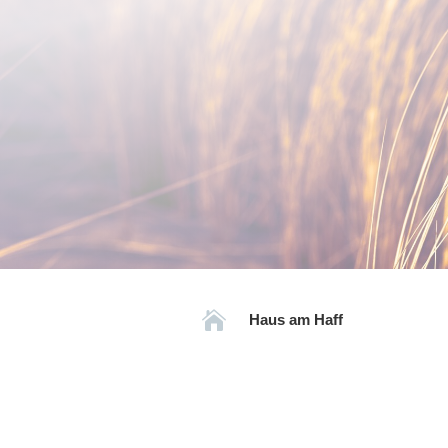

Haus am Haff